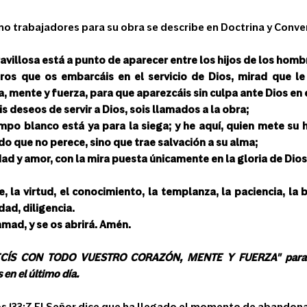
mo trabajadores para su obra se describe en Doctrina y Conve
ravillosa está a punto de aparecer entre los hijos de los homb
ros que os embarcáis en el servicio de Dios, mirad que le 
, mente y fuerza, para que aparezcáis sin culpa ante Dios en e
s deseos de servir a Dios, sois llamados a la obra;
mpo blanco está ya para la siega; y he aquí, quien mete su h
do que no perece, sino que trae salvación a su alma;
dad y amor, con la mira puesta únicamente en la gloria de Dios, 
, la virtud, el conocimiento, la templanza, la paciencia, la 
dad, diligencia.
lamad, y se os abrirá. Amén.
CÍS CON TODO VUESTRO CORAZÓN, MENTE Y FUERZA" para qu
 en el último día.