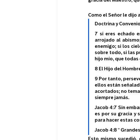
gracia del Maestro, qu
Como el Señor le dijo 
Doctrina y Convenio
7 si eres echado e
arrojado al abismo;
enemigo; si los cie
sobre todo, si las 
hijo mío, que todas 
8 El Hijo del Hombr
9 Por tanto, persev
ellos están señalad
acortados; no temas
siempre jamás.
Jacob 4:7 Sin emba
es por su gracia y
para hacer estas co
Jacob 4:8 " Grandes 
Esto mismo sucedió, c