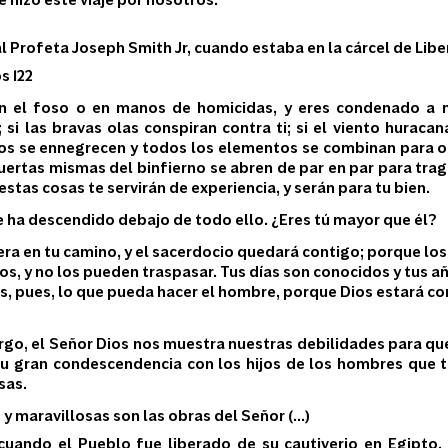
e hizo este viaje por nosotros.
al Profeta Joseph Smith Jr, cuando estaba en la cárcel de Libe
s 122
n el foso o en manos de homicidas, y eres condenado a mu
 si las bravas olas conspiran contra ti; si el viento huracan
los se ennegrecen y todos los elementos se combinan para obst
puertas mismas del binfierno se abren de par en par para traga
estas cosas te servirán de experiencia, y serán para tu bien.
e ha descendido debajo de todo ello. ¿Eres tú mayor que él?
era en tu camino, y el sacerdocio quedará contigo; porque los 
os, y no los pueden traspasar. Tus días son conocidos y tus a
, pues, lo que pueda hacer el hombre, porque Dios estará co
rgo, el Señor Dios nos muestra nuestras debilidades para q
 su gran condescendencia con los hijos de los hombres que 
sas.
y maravillosas son las obras del Señor (...)
uando el Pueblo fue liberado de su cautiverio en Egipto,