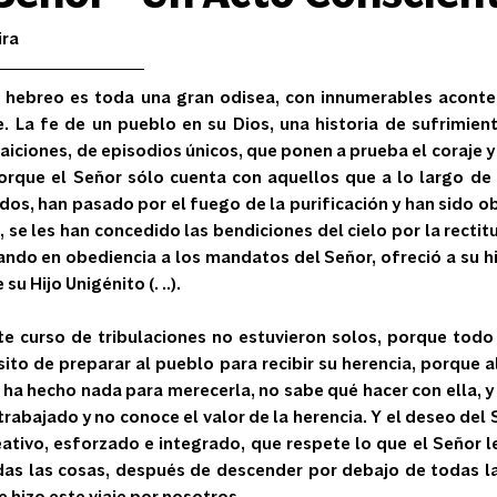
ira
o hebreo es toda una gran odisea, con innumerables aconte
. La fe de un pueblo en su Dios, una historia de sufrimiento
iciones, de episodios únicos, que ponen a prueba el coraje y
orque el Señor sólo cuenta con aquellos que a lo largo de s
, han pasado por el fuego de la purificación y han sido obed
 se les han concedido las bendiciones del cielo por la rectitud 
do en obediencia a los mandatos del Señor, ofreció a su hijo
u Hijo Unigénito (. ..).
e curso de tribulaciones no estuvieron solos, porque todo 
ito de preparar al pueblo para recibir su herencia, porque a
 ha hecho nada para merecerla, no sabe qué hacer con ella, y
rabajado y no conoce el valor de la herencia. Y el deseo del S
ativo, esforzado e integrado, que respete lo que el Señor le
s las cosas, después de descender por debajo de todas las