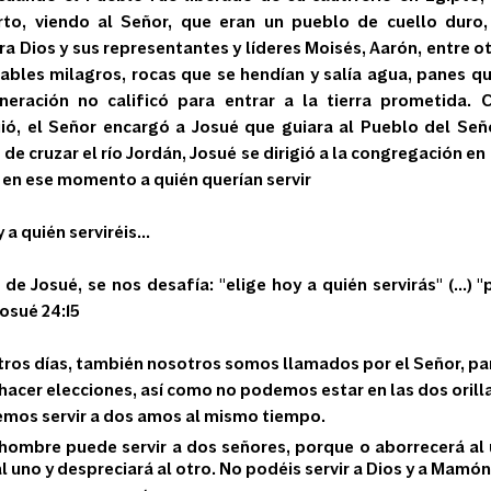
rto, viendo al Señor, que eran un pueblo de cuello duro
 Dios y sus representantes y líderes Moisés, Aarón, entre ot
bles milagros, rocas que se hendían y salía agua, panes que 
neración no calificó para entrar a la tierra prometida. 
ió, el Señor encargó a Josué que guiara al Pueblo del Señor
de cruzar el río Jordán, Josué se dirigió a la congregación e
n en ese momento a quién querían servir
 a quién serviréis...
de Josué, se nos desafía: "elige hoy a quién servirás" (...) "
osué 24:15 
ros días, también nosotros somos llamados por el Señor, par
hacer elecciones, así como no podemos estar en las dos orillas
mos servir a dos amos al mismo tiempo. 
hombre puede servir a dos señores, porque o aborrecerá al 
al uno y despreciará al otro. No podéis servir a Dios y a Mamón