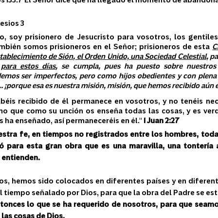
s 133:7 El Señor dice que ha llegado el momento de abandonar 
sios 3  
o, soy prisionero de Jesucristo para vosotros, los gentiles"
mbién somos prisioneros en el Señor; prisioneros de esta 
C
stablecimiento de Sión, el Orden Unido, una Sociedad Celestial
, p
 
para estos días
, se cumpla, pues ha puesto sobre nuestros 
emos ser imperfectos, pero como hijos obedientes y con plena c
 ¡porque esa es nuestra misión, misión, que hemos recibido aún en
abéis recibido de él permanece en vosotros, y no tenéis ne
no que como su unción os enseña todas las cosas, y es verd
s ha enseñado, así permaneceréis en él." 
1 Juan 2:27
stra fe, en tiempos no registrados entre los hombres, todaví
 para esta gran obra que es una maravilla, una tontería a
 entienden.
s, hemos sido colocados en diferentes países y en diferent
l tiempo señalado por Dios, para que la obra del Padre se est
onces lo que se ha requerido de nosotros, para que seamos
las cosas de Dios.