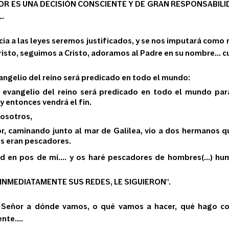
ÑOR ES UNA DECISIÓN CONSCIENTE Y DE GRAN RESPONSABILID
.
ia a las leyes seremos justificados, y se nos imputará como rec
isto, seguimos a Cristo, adoramos al Padre en su nombre... c
vangelio del reino será predicado en todo el mundo:
 evangelio del reino será predicado en todo el mundo para
y entonces vendrá el fin.
osotros,
r, caminando junto al mar de Galilea, vio a dos hermanos q
es eran pescadores.
nid en pos de mí.... y os haré pescadores de hombres(...) hu
NMEDIATAMENTE SUS REDES, LE SIGUIERON".
 Señor a dónde vamos, o qué vamos a hacer, qué hago con
te....