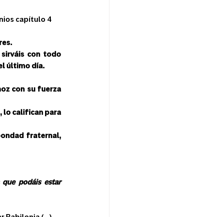
nios capítulo 4
res.
sirváis con todo 
l último día.
oz con su fuerza 
lo califican para 
bondad fraternal, 
e podáis estar 