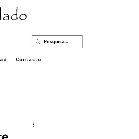
lado
oad
Contacto
te