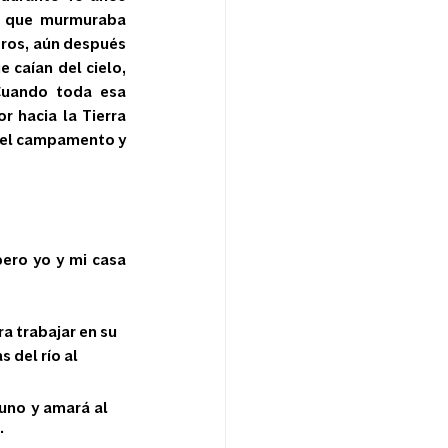
, que murmuraba 
ros, aún después 
caían del cielo, 
Cuando toda esa 
 hacia la Tierra 
n el campamento y 
pero yo y mi casa 
a trabajar en su 
 del río al 
uno y amará al 
.