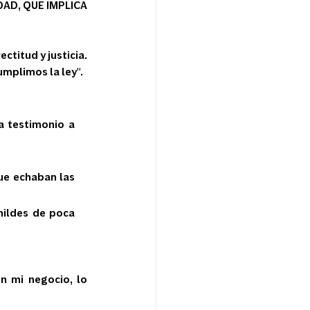
AD, QUE IMPLICA 
titud y justicia. 
umplimos la ley".
 testimonio a 
ue echaban las 
mildes de poca 
 mi negocio, lo 