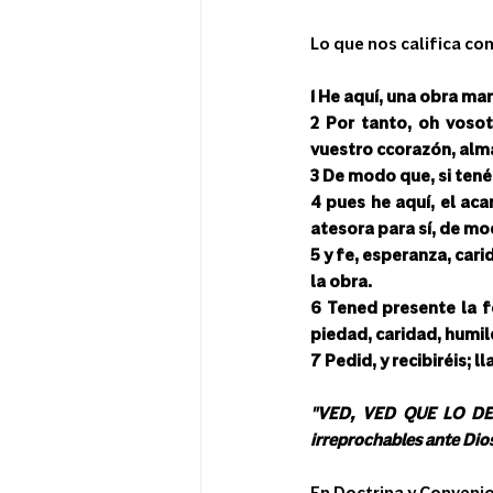
Lo que nos califica co
1 He aquí, una obra ma
2 Por tanto, oh vosot
vuestro ccorazón, alma
3 De modo que, si tenéi
4 pues he aquí, el aca
atesora para sí, de mo
5 y fe, esperanza, cari
la obra.
6 Tened presente la fe
piedad, caridad, humil
7 Pedid, y recibiréis; l
"VED, VED QUE LO DE
irreprochables ante Dios