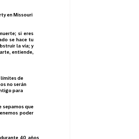
rty en Missouri
erte; si eres 
ado se hace tu 
ruir la vía; y 
rte, entiende, 
límites de 
ños no serán 
ntigo para 
ue sepamos que 
tenemos poder 
 durante 40 años 