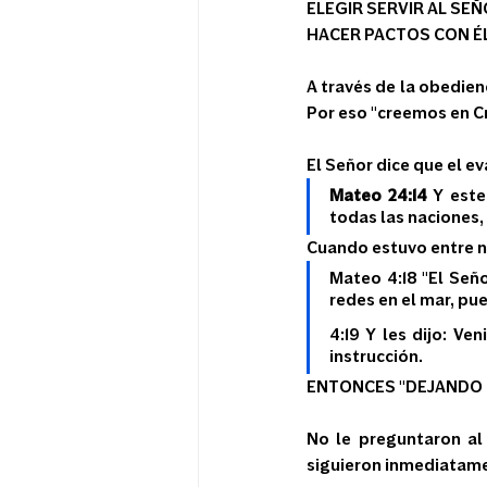
ELEGIR SERVIR AL SE
HACER PACTOS CON ÉL
A través de la obedienc
Por eso "creemos en Cr
El Señor dice que el e
Mateo 24:14
 Y este
todas las naciones, 
Cuando estuvo entre n
Mateo 4:18 "El Seño
redes en el mar, pu
4:19 Y les dijo: Ve
instrucción.
ENTONCES "DEJANDO I
No le preguntaron al
siguieron inmediatamen