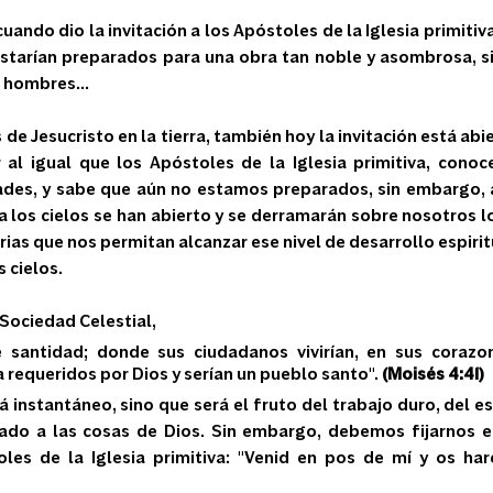
cuando dio la invitación a los Apóstoles de la Iglesia primitiva
tarían preparados para una obra tan noble y asombrosa, si
 hombres...
s de Jesucristo en la tierra, también hoy la invitación está abi
al igual que los Apóstoles de la Iglesia primitiva, conoc
tades, y sabe que aún no estamos preparados, sin embargo, al
 los cielos se han abierto y se derramarán sobre nosotros l
rias que nos permitan alcanzar ese nivel de desarrollo espirit
 cielos. 
a Sociedad Celestial,
e santidad; donde sus ciudadanos vivirían, en sus corazon
 requeridos por Dios y serían un pueblo santo". 
(Moisés 4:41)
á instantáneo, sino que será el fruto del trabajo duro, del e
ado a las cosas de Dios. Sin embargo, debemos fijarnos en
oles de la Iglesia primitiva: "Venid en pos de mí y os ha