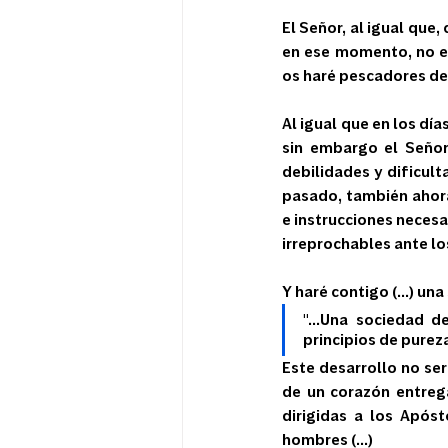
El Señor, al igual que, 
en ese momento, no es
os haré pescadores de
Al igual que en los día
sin embargo el Señor 
debilidades y dificul
pasado, también ahora
e instrucciones necesa
irreprochables ante los
Y haré contigo (...) un
"...Una sociedad d
principios de pureza
Este desarrollo no ser
de un corazón entreg
dirigidas a los Apóst
hombres (...) 