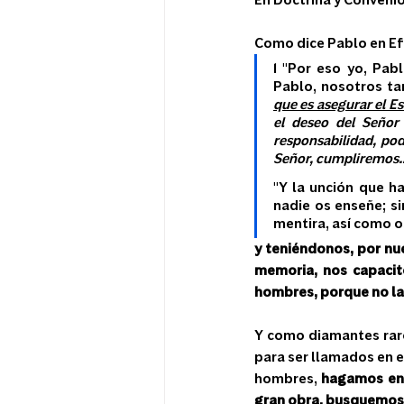
En Doctrina y Convenio
Como dice Pablo en Efe
1 "Por eso yo, Pabl
Pablo, nosotros ta
que es asegurar el E
el deseo del Señor
responsabilidad, pod
Señor, cumpliremos...
"Y la unción que h
nadie os enseñe; si
mentira, así como o
y teniéndonos, por nue
memoria, nos capacitó
hombres, porque no la
Y como diamantes raro
para ser llamados en e
hombres, 
hagamos ent
gran obra, busquemos 